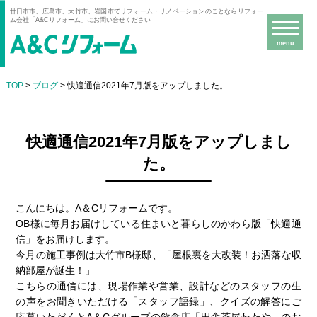
廿日市市、広島市、大竹市、岩国市でリフォーム・リノベーションのことならリフォー
ム会社「A&Cリフォーム」にお問い合せください
menu
TOP
>
ブログ
> 快適通信2021年7月版をアップしました。
快適通信2021年7月版をアップしまし
た。
こんにちは。A＆Cリフォームです。
OB様に毎月お届けしている住まいと暮らしのかわら版「快適通
信」をお届けします。
今月の施工事例は大竹市B様邸、「屋根裏を大改装！お洒落な収
納部屋が誕生！」
こちらの通信には、現場作業や営業、設計などのスタッフの生
の声をお聞きいただける「スタッフ語録」、クイズの解答にご