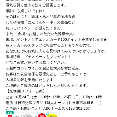
電気を賢く使う方法をご提案します。
家計にも嬉しいですね♪
そのほかにも、舞茸・あわび茸の産地直送、
わたや名物「にんじんケーキ」の販売など、
おいしいイベントが盛りだくさん。
また、 会場へお越しいただいた皆様全員に、
来場ポイントとしてエクポカード100ポイントを進呈します★
各メーカーのスタッフに相談することもできるので、
あなただけのお気に入りを見つけてみてはいかがでしょうか。
来場特典にプチスイーツもプレゼント！
ぜひご家族お揃いでお越しください。
※新型コロナウイルス感染拡大の影響に鑑み、
お客様の安全確保を最優先とし、ご予約もしくは
入場者制限を実施いたします。
ご理解とご協力のほどよろしくお願いいたします。
【第30回リフォーム祭】
とき 10月24日（土）10時〜17時、25日（日）10時〜16時
場所 廿日市交流プラザ 1階大ホール（廿日市市本町５−１）
ご予約・お問い合わせ A&Cホームズ 0120-301-207