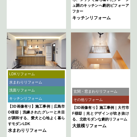
ュ調のキッチンへ劇的ビフォーア
フター
キッチンリフォーム
大規模リフォーム
LDKリフォーム
階段リフォーム
水まわりリフォーム
寝室・洋室リフォーム
洗面リフォーム
玄関・窓まわりリフォーム
キッチンリフォーム
その他リフォーム
【3D画像有り】施工事例｜広島市
【3D画像有り】施工事例｜大竹市
O様邸｜洗練されたグレーと木目
F様邸｜光とデザインが吹き抜け
が調和する、愛犬と心地よく暮ら
る、北欧モダンな劇的リフォーム
すモダンLDK
大規模リフォーム
水まわりリフォーム